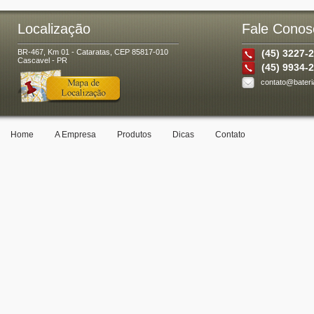
Localização
Fale Conos
BR-467, Km 01 - Cataratas, CEP 85817-010
(45) 3227-
Cascavel - PR
(45) 9934-
contato@bateri
Home
A Empresa
Produtos
Dicas
Contato